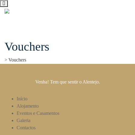
Vouchers
Skip
to
content
>
Vouchers
Venha! Tem que sentir o Alentejo.
Início
Alojamento
Eventos e Casamentos
Galeria
Contactos