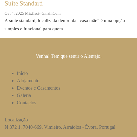
Suíte Standard
Out 4, 2025
Mixfisc@gmail.com
A suíte standard, localizada dentro da “casa mãe” é uma opção
simples e funcional para quem
Venha! Tem que sentir o Alentejo.
Início
Alojamento
Eventos e Casamentos
Galeria
Contactos
Localização
N 372 1, 7040-669, Vimieiro, Arraiolos - Évora, Portugal