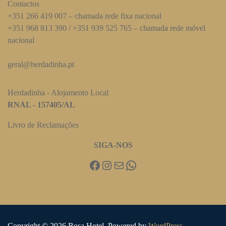
Contactos
+351 266 419 007 – chamada rede fixa nacional
+351 968 813 390 / +351 939 525 765 – chamada rede móvel
nacional
geral@herdadinha.pt
Herdadinha - Alojamento Local
RNAL - 157405/AL
Livro de Reclamações
SIGA-NOS
Facebook
Instagram
Mail
WhatsApp
Copyright © 2026 Bosa Hotel. Powered by
WordPress